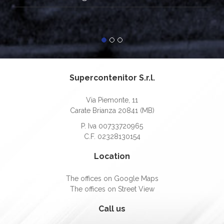
Supercontenitor S.r.l.
Via Piemonte, 11
Carate Brianza 20841 (MB)
P. Iva 00733720965
C.F. 02328130154
Location
The offices on Google Maps
The offices on Street View
Call us